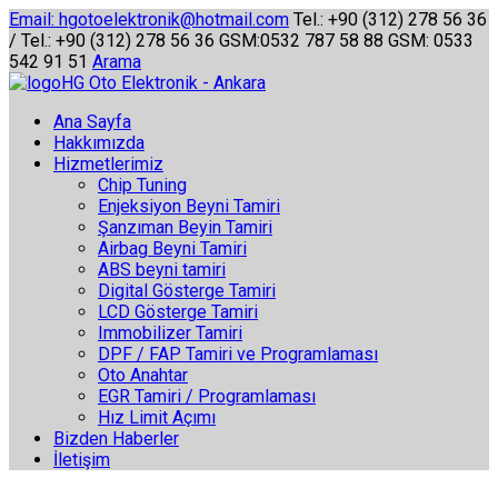
Email
: hgotoelektronik@hotmail.com
Tel.: +90 (312) 278 56 36
/ Tel.: +90 (312) 278 56 36
GSM:0532 787 58 88 GSM: 0533
542 91 51
Arama
HG Oto Elektronik - Ankara
Ana Sayfa
Hakkımızda
Hizmetlerimiz
Chip Tuning
Enjeksiyon Beyni Tamiri
Şanzıman Beyin Tamiri
Airbag Beyni Tamiri
ABS beyni tamiri
Digital Gösterge Tamiri
LCD Gösterge Tamiri
Immobilizer Tamiri
DPF / FAP Tamiri ve Programlaması
Oto Anahtar
EGR Tamiri / Programlaması
Hız Limit Açımı
Bizden Haberler
İletişim